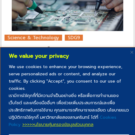
Science & Technology
SDG9
วงจรไฟฟ้าและอิเล็...
We value your privacy
พฤศจิกายน 27, 2020
We use cookies to enhance your browsing experience,
serve personalized ads or content, and analyze our
traffic. By clicking "Accept", you consent to our use of
cookies.
เรามีการใช้คุกกี้ที่มีความจำเป็นอย่างยิ่ง หรือเพื่อการทำงานของ
เว็บไซต์ และเครื่องมืออื่นๆ เพื่อช่วยเพิ่มประสบการณ์และเพื่อ
ประสิทธิภาพในการใช้งาน คุณสามารถศึกษารายละเอียด นโยบายแนว
EILA PSU -
นโยบาย
นโยบาย
นโยบายการ
นโยบายเว็บไซต์ของ
ปฎิบัติการใช้คุกกี้ มหาวิทยาลัยสงขลานครินทร์ ได้ที่
Cookies
© All Right
คุกกี้
คุ้มครอง
รักษาความ
สำนักการศึกษาและ
Policy
>>>>>นโยบายคุ้มครองข้อมูลส่วนบุคคล
Reserved. |
ข้อมูลส่วน
มั่นคงปลอดภัย
นวัตกรรมการเรียนรู้
บุคคล
เว็บไซต์