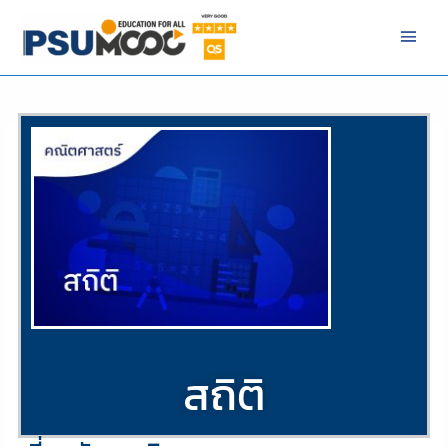
Skip
Main
to
Men
content
/
คณิตศาสตร์ (Math)
/ By
NIZAMREE NIMA
สถิติ