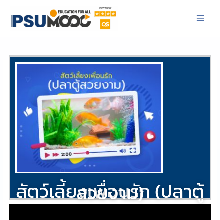
Skip
Main
to
Men
content
/
Veterinary
/ By
NIZAMREE NIMA
สัตว์เลี้ยงเพื่อนรัก (ปลาตู้
สวยงาม)