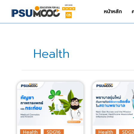
Skip
to
หน้าหลัก
content
Health
Health
SDG16
Health
SDG3