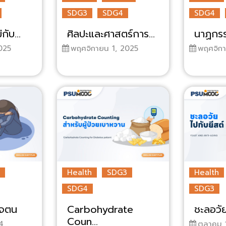
SDG3
SDG4
SDG4
กับ...
ศิลปะและศาสตร์การ...
นาฏกรรม
025
พฤศจิกายน 1, 2025
พฤศจิกา
Health
SDG3
Health
SDG4
SDG3
ใจตน
Carbohydrate
ชะลอวัย
Coun...
4
ตุลาคม 