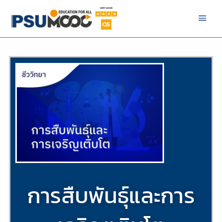
Skip
Main
to
Men
content
/
ชีววิทยา (Biology)
/ By
NIZAMREE NIMA
การสืบพันธุ์และการ