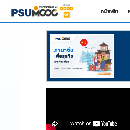
Skip
to
หน้าหลัก
content
/
Language
,
SDG4
/ By
NIZAMREE NIMA