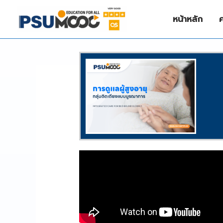
Skip
to
หน้าหลัก
content
/
Health
,
SDG10
,
SDG3
/ By
KANJANA KAEW