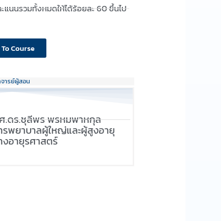
ะแนนรวมทั้งหมดให้ได้ร้อยละ 60 ขึ้นไป
 To Course
าจารย์ผู้สอน
ศ.ดร.ชุลีพร พรหมพาหกุล
ารพยาบาลผู้ใหญ่และผู้สูงอายุ
างอายุรศาสตร์