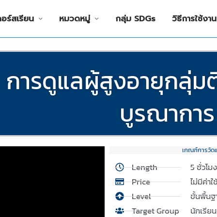
คอร์สเรียน
หมวดหมู่
กลุ่ม SDGs
วิธีการใช้งาน
การดูแลผู้สูงอายุกลุ่
บูรณาการ
SATIAN
เกณฑ์การวัด
Length
5 ชั่วโม
Price
ไม่มีค่าใ
Level
ขั้นพื้น
Target Group
นักเรีย