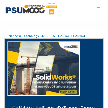
Skip
Main
to
Men
content
/
Science & Technology
,
SDG9
/ By
THANWA JEHARWAE