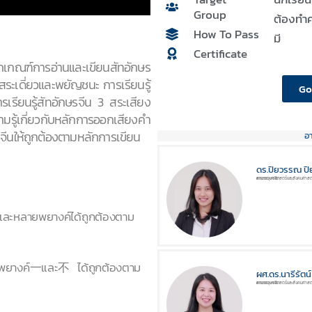
Group
ต้องทำค
How To Pass
มี
Certificate
ลักเกณฑ์การอ่านและเขียนสัทอักษร
1 สระเดี่ยวและพยัญชนะ การเรียนรู้
Go
รียนรู้สัทอักษรจีน 3 สระเสียง
วามรู้เกี่ยวกับหลักการออกเสียงคำ
จีนให้ถูกต้องตามหลักการเขียน
อ
ดร.ปิยวรรณ ป
สาขาภาษาจีน
คณะมนุษยศาสตร์และสังคมศาสต
์และหลายพยางค์ได้ถูกต้องตาม
กับพยางค์一และ不 ได้ถูกต้องตาม
ผศ.ดร.นารีรัตน
สาขาภาษาจีน
คณะมนุษยศาสตร์และสังคมศาสต