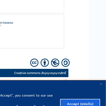
นิต ทองแดง
ร์
Creative commons สัญญาอนุญาตสิทธิ์
PSU lifelong และเผยแพร่ภายใต้สัญญาอนุญาตสิทธิ์
บ Creative Commons ด้วยเงื่อนไข CC BY NC SA”
"Accept", you consent to our use
Accept (ยอมรับ)