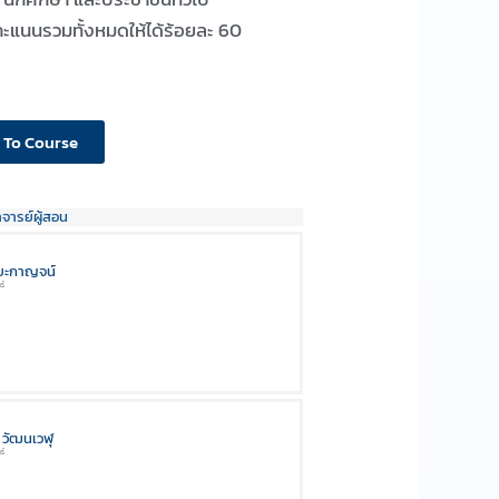
ะแนนรวมทั้งหมดให้ได้ร้อยละ 60
 To Course
าจารย์ผู้สอน
ิยะกาญจน์
ร์
์ วัฒนเวฬุ
ร์