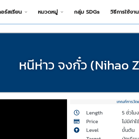
คอร์สเรียน
หมวดหมู่
กลุ่ม SDGs
วิธีการใช้งาน
หนีห่าว จงกั๋ว (Nihao
เกณฑ์การวัด
Length
5 ชั่วโม
Price
ไม่มีค่าใ
Level
ขั้นต้น
Target
นักเรีย