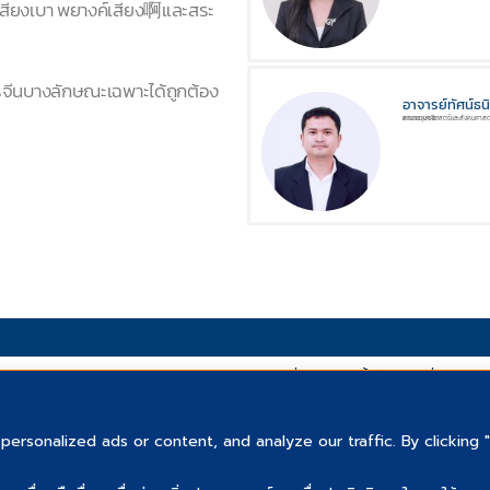
์เสียงเบา พยางค์เสียง啊และสระ
รจีนบางลักษณะเฉพาะได้ถูกต้อง
อาจารย์ทัศน์ธ
สาขาภาษาจีน
คณะมนุษยศาสตร์และสังคมศาสต
“สื่อการสอนนี้เป็นส่วนหนึ่งของ 
แบ
rsonalized ads or content, and analyze our traffic. By clicking 