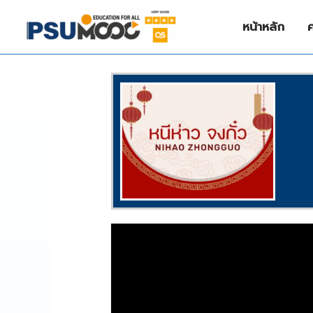
Skip
to
หน้าหลัก
content
/
Language
,
SDG4
/ By
NIZAMREE NIMA