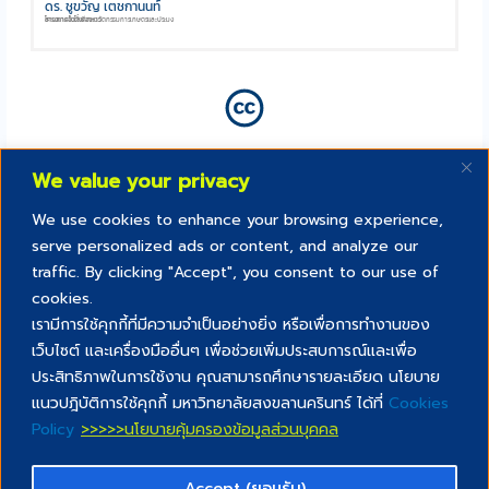
ดร. ชูขวัญ เตชกานนท์
สาขาเทคโนโลยีอาหาร
โครงการจัดตั้งคณะนวัตกรรมการเกษตรและประมง
We value your privacy
We use cookies to enhance your browsing experience,
serve personalized ads or content, and analyze our
traffic. By clicking "Accept", you consent to our use of
cookies.
เรามีการใช้คุกกี้ที่มีความจำเป็นอย่างยิ่ง หรือเพื่อการทำงานของ
เว็บไซต์ และเครื่องมืออื่นๆ เพื่อช่วยเพิ่มประสบการณ์และเพื่อ
Creative commons สัญญาอนุญาตสิทธิ์
ประสิทธิภาพในการใช้งาน คุณสามารถศึกษารายละเอียด นโยบาย
“สื่อการสอนนี้เป็นส่วนหนึ่งของ PSU lifelong และเผยแพร่ภายใต้
แนวปฎิบัติการใช้คุกกี้ มหาวิทยาลัยสงขลานครินทร์ ได้ที่
Cookies
สัญญาอนุญาตสิทธิ์แบบ Creative Commons ด้วยเงื่อนไข CC BY NC
Policy
>>>>>นโยบายคุ้มครองข้อมูลส่วนบุคคล
SA”
Accept (ยอมรับ)