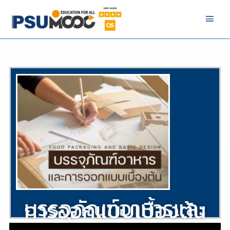
Skip
Main
to
Men
content
/
Business & Management
,
SDG12
,
SDG8
,
SDG9
/ By
THANWA
JEHARWAE
บรรจุภัณฑ์อาหารและ
การออกแบบเบื้องต้น