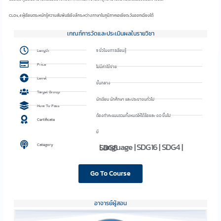
CLOs,4 ผู้เรียนตระหนักรู้ความสัมพันธ์เชิงลึกระหว่างภาษาในภูมิภาคเอเชียตะวันออกเฉียงใต้
เกณฑ์การวัดและประเมินผลในรายวิชา
Length
5 ชั่วโมงการเรียนรู้
Price
ไม่มีค่าใช้จ่าย
Level
ขั้นกลาง
Target Group
นักเรียน นักศึกษา และประชาชนทั่วไป
How To Pass
ต้องทำคะแนนรวมทั้งหมดให้ได้ร้อยละ 60 ขึ้นไป
Certificate
มี
Language
|
SDG16
|
SDG4
|
SDG8
Category
Go To Course
อาจารย์ผู้สอน