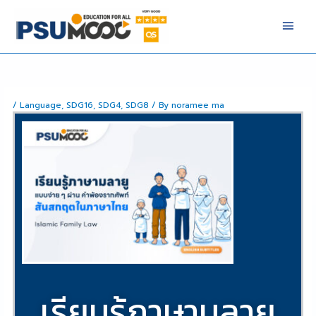
Skip
Main
to
Men
content
/
Language
,
SDG16
,
SDG4
,
SDG8
/ By
noramee ma
เรียนรู้ภาษามลายู