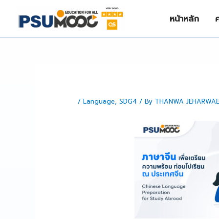
Skip
to
หน้าหลัก
content
/
Language
,
SDG4
/ By
THANWA JEHARWA