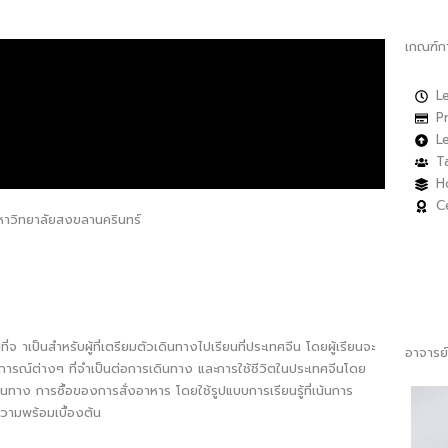
เกณฑ์ก
L
P
L
T
H
C
าวิทยาลัยสงขลานครินทร์
่จ าเป็นสำหรับผู้ที่เตรียมตัวเดินทางไปเรียนที่ประเทศจีน โดยผู้เรียนจะ
อาจารย์
ถานการณ์ต่างๆ ที่จำเป็นต่อการเดินทาง และการใช้ชีวิตในประเทศจีนโดย
ทาง การซื้อของการสั่งอาหาร โดยใช้รูปแบบการเรียนรู้ที่เน้นการ
ความพร้อมเบื้องต้น