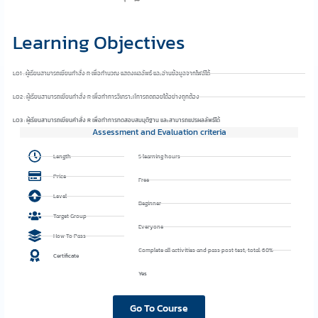
Learning Objectives
LO1 : ผู้เรียนสามารถเขียนคำสั่ง R เพื่อคำนวณ แสดงผลลัพธ์ และอ่านข้อมูลจากไฟล์ได้
LO2 : ผู้เรียนสามารถเขียนคำสั่ง R เพื่อทำการวิเคราะห์การถดถอยได้อย่างถูกต้อง
LO3 : ผู้เรียนสามารถเขียนคำสั่ง R เพื่อทำการทดสอบสมมุติฐาน และสามารถแปรผลลัพธ์ได้
Assessment and Evaluation criteria
Length
5 learning hours
Price
Free
Level
Beginner
Target Group
Everyone
How To Pass
Complete all activities and pass post test, total: 60%
Certificate
Yes
Go To Course