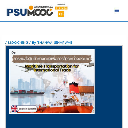
Skip
Main
to
Men
content
/
MOOC-ENG
/ By
THANWA JEHARWAE