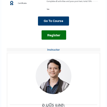
Complete all activities and pass post test, total: 70%
Certificate
Yes
Go To Course
Register
Instructor
อ.มูนีร แลฮะ